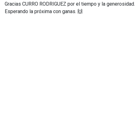
Gracias CURRO RODRIGUEZ por el tiempo y la generosidad.
Esperando la próxima con ganas.
🙌
en
PYMES
Josep Córcoles
19 de mayo de 2026
COMPARTIR ESTA PUBLICACIÓN
ETIQUETAS