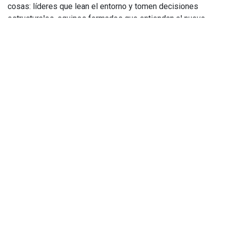
cosas: líderes que lean el entorno y tomen decisiones
estructurales, equipos formados que entiendan al nuevo
consumidor y herramientas que den visibilidad y control en
tiempo real.
La expansión inteligente no es intuición. Es análisis +
disciplina + tecnología que trabaja para ti.
¿Tu modelo está diseñado para minimizar riesgo o solo
para maximizar cobertura?
#Retail
#ExpansiónComercial
#TransformaciónDigital
#Liderazgo
#PYME
#EstrategiaRetail
#ComercioProximidad
en
Noticias
Josep Córcoles
2 de abril de 2026